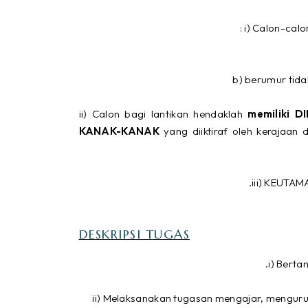
i) Calon-calo
b) berumur tida
ii) Calon bagi lantikan hendaklah
memiliki 
KANAK-KANAK
yang diiktiraf oleh kerajaan 
iii) KEUTA
DESKRIPSI TUGAS
i) Bert
ii) Melaksanakan tugasan mengajar, mengur