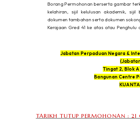
Borang Permohonan berserta gambar terkini
kelahiran, sijil kelulusan akademik, si
dokumen tambahan serta dokumen sokonga
Kerajaan Gred 41 ke atas atau Penghulu 
Jabatan Perpaduan Negara & Inte
Tingat 2, Blok A
Bangunan Centre Po
TARIKH TUTUP PERMOHONAN : 21