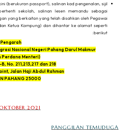
 (berukuran passport), salinan kad pengenalan, sijil
jil berhenti sekolah, salinan lesen memandu sebagai
n yang berkaitan yang telah disahkan oleh Pegawai
dan Ketua Kampung) dan dihantar ke alamat seperti
berikut:
Pengarah
grasi Nasional Negeri Pahang Darul Makmur
(Jabatan Perdana Menteri)
-B, No. 211,213,217 dan 218
int, Jalan Haji Abdul Rahman
25000 KUANTAN PAHANG
 OKTOBER 2021
PANGGILAN TEMUDUGA