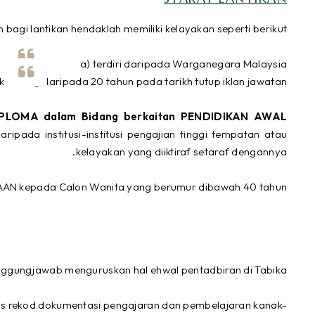
n bagi lantikan hendaklah memiliki kelayakan seperti berikut :
a) terdiri daripada Warganegara Malaysia
k kurang daripada 20 tahun pada tarikh tutup iklan jawatan
DIPLOMA dalam Bidang berkaitan PENDIDIKAN AWAL
daripada institusi-institusi pengajian tinggi tempatan atau
kelayakan yang diiktiraf setaraf dengannya.
MAAN kepada Calon Wanita yang berumur dibawah 40 tahun.
anggungjawab menguruskan hal ehwal pentadbiran di Tabika.
us rekod dokumentasi pengajaran dan pembelajaran kanak-